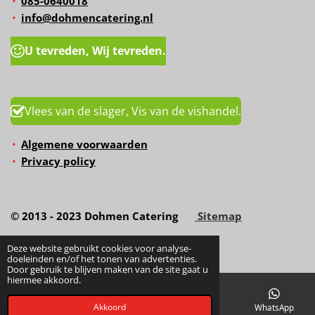
085-0640018
info@dohmencatering.nl
U tevreden, Wij tevreden.
Vlees van de slager, Vis van de vishandel.
Algemene voorwaarden
Privacy policy
© 2013 - 2023 Dohmen Catering
Sitemap
Deze website gebruikt cookies voor analyse-
doeleinden en/of het tonen van advertenties.
Door gebruik te blijven maken van de site gaat u
hiermee akkoord.
Akkoord
E-mailadres
Telefoonnummer
Kaart
WhatsApp