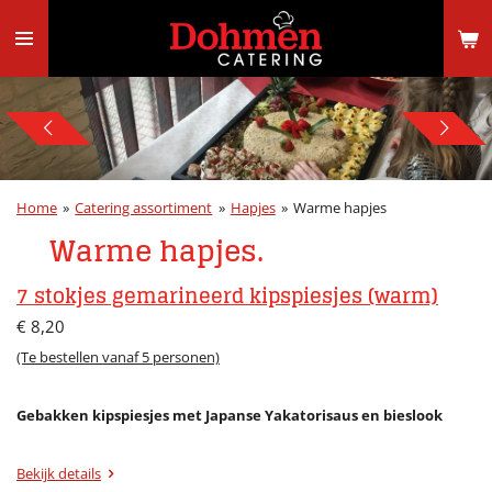
Ga
direct
naar
de
hoofdinhoud
Home
»
Catering assortiment
»
Hapjes
»
Warme hapjes
Warme hapjes.
7 stokjes gemarineerd kipspiesjes (warm)
€ 8,20
(Te bestellen vanaf 5 personen)
Gebakken kipspiesjes met Japanse Yakatorisaus en bieslook
Bekijk details