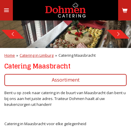
Ga
direct
naar
de
hoofdinhoud
Home
»
Catering in Limburg
»
Catering Maasbracht
Catering Maasbracht
Assortiment
Bent u op zoek naar catering in de buurt van Maasbracht dan bent u
bij ons aan het juiste adres. Traiteur Dohmen haalt al uw
keukenzorgen uit handen!
Catering in Maasbracht voor elke gelegenheid