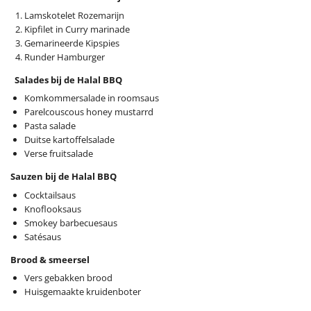
Lamskotelet Rozemarijn
Kipfilet in Curry marinade
Gemarineerde Kipspies
Runder Hamburger
Salades bij de Halal BBQ
Komkommersalade in roomsaus
Parelcouscous honey mustarrd
Pasta salade
Duitse kartoffelsalade
Verse fruitsalade
Sauzen bij de Halal BBQ
Cocktailsaus
Knoflooksaus
Smokey barbecuesaus
Satésaus
Brood & smeersel
Vers gebakken brood
Huisgemaakte kruidenboter