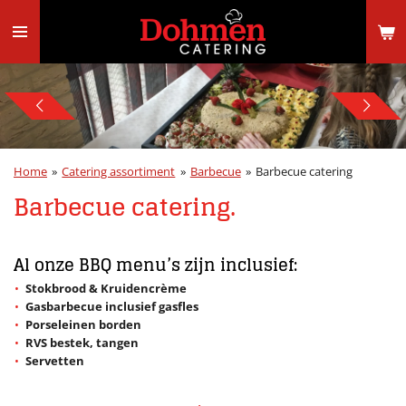
Ga
direct
naar
de
hoofdinhoud
Home
»
Catering assortiment
»
Barbecue
»
Barbecue catering
Barbecue catering.
Al onze BBQ menu’s zijn inclusief:
Stokbrood & Kruidencrème
Gasbarbecue inclusief gasfles
Porseleinen borden
RVS bestek, tangen
Servetten