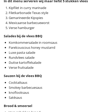
In dit menu serveren wij maar liefst 5 stukken vlees
Kipfilet in curry marinade
Filetkarbonade Texas style
Gemarineerde Kipspies
Mexicaanse barbecueworst
Verse hamburger
Salades bij de vlees BBQ
Komkommersalade in roomsaus
Parelcouscous honey mustarrd
Luxe pasta salade
Rundvlees salade
Duitse kartoffelsalade
Verse fruitsalade
Sauzen bij de vlees BBQ
Cocktailsaus
Smokey barbecuesaus
knoflooksaus
Satésaus
Brood & smeersel