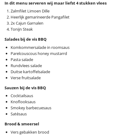
In dit menu serveren wij maar liefst 4 stukken vlees
Zalmfilet Limoen Dille
Heerlijk gemarineerde Pangafilet
2x Cajun Garnalen
Tonijn Steak
Salades bij de vis BBQ
Komkommersalade in roomsaus
Parelcouscous honey mustarrd
Pasta salade
Rundvlees salade
Duitse kartoffelsalade
Verse fruitsalade
Sauzen bij de vis BBQ
Cocktailsaus
Knoflooksaus
Smokey barbecuesaus
Satésaus
Brood & smeersel
Vers gebakken brood