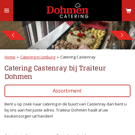
Ga
direct
naar
de
hoofdinhoud
Home
»
Catering in Limburg
»
Catering Castenray
Catering Castenray bij Traiteur
Dohmen
Assortiment
Bent u op zoek naar catering in de buurt van Castenray dan bent u
bij ons aan het juiste adres. Traiteur Dohmen haalt al uw
keukenzorgen uit handen!