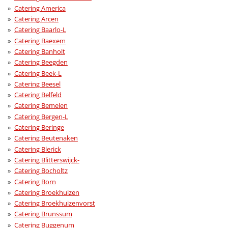
Catering America
Catering Arcen
Catering Baarlo-L
Catering Baexem
Catering Banholt
Catering Beegden
Catering Beek-L
Catering Beesel
Catering Belfeld
Catering Bemelen
Catering Bergen-L
Catering Beringe
Catering Beutenaken
Catering Blerick
Catering Blitterswijck-
Catering Bocholtz
Catering Born
Catering Broekhuizen
Catering Broekhuizenvorst
Catering Brunssum
Catering Buggenum