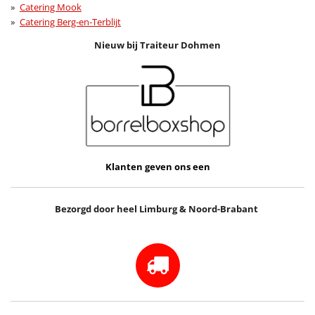
Catering Mook
Catering Berg-en-Terblijt
Nieuw bij Traiteur Dohmen
Klanten geven ons een
Bezorgd door heel Limburg & Noord-Brabant