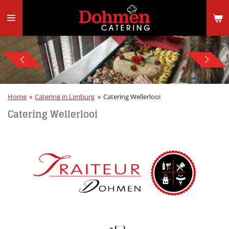
Ga
direct
naar
de
hoofdinhoud
Home
»
Catering in Limburg
»
Catering Wellerlooi
Catering Wellerlooi