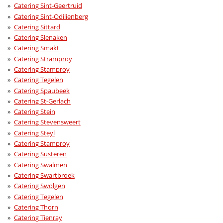
Catering Sint-Geertruid
Catering Sint-Odilienberg
Catering Sittard
Catering Slenaken
Catering Smakt
Catering Stramproy
Catering Stamproy
Catering Tegelen
Catering Spaubeek
Catering St-Gerlach
Catering Stein
Catering Stevensweert
Catering Steyl
Catering Stamproy
Catering Susteren
Catering Swalmen
Catering Swartbroek
Catering Swolgen
Catering Tegelen
Catering Thorn
Catering Tienray