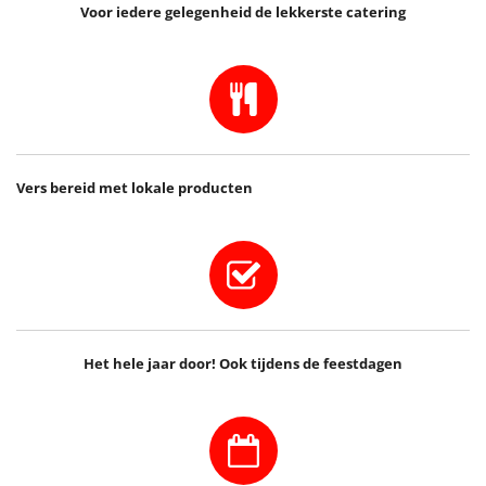
Voor iedere gelegenheid de lekkerste catering
Vers bereid met lokale producten
Het hele jaar door! Ook tijdens de feestdagen