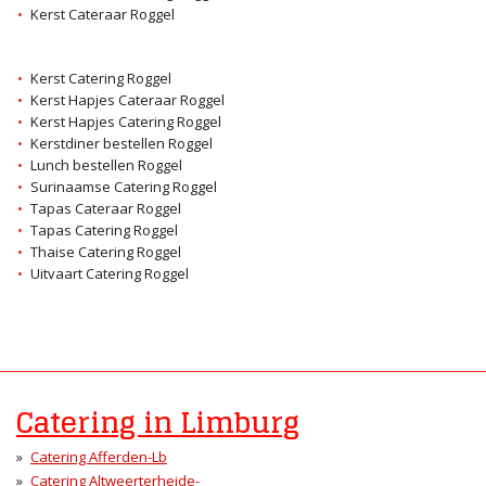
Kerst Cateraar Roggel
Kerst Catering Roggel
Kerst Hapjes Cateraar Roggel
Kerst Hapjes Catering Roggel
Kerstdiner bestellen Roggel
Lunch bestellen Roggel
Surinaamse Catering Roggel
Tapas Cateraar Roggel
Tapas Catering Roggel
Thaise Catering Roggel
Uitvaart Catering Roggel
Catering in Limburg
Catering Afferden-Lb
Catering Altweerterheide-