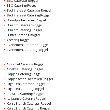
BBQ Cateraar Roggel
BBQ Catering Roggel
Bedrijfsfeest Cateraar Roggel
Bedrijfsfeest Catering Roggel
Broodjes bestellen Roggel
Bruiloft Cateraar Roggel
Bruiloft Catering Roggel
Buffet Catering Roggel
Catering Roggel
Evenement Cateraar Roggel
Evenement Catering Roggel
Gourmet Catering Roggel
Griekse Catering Roggel
Hapjes Catering Roggel
Hapjesschaal bestellen Roggel
High Tea Cateraar Roggel
High Tea Catering Roggel
Indische Catering Roggel
Italiaanse Catering Roggel
Kerst Brunch Cateraar Roggel
Kerst Brunch Catering Roggel