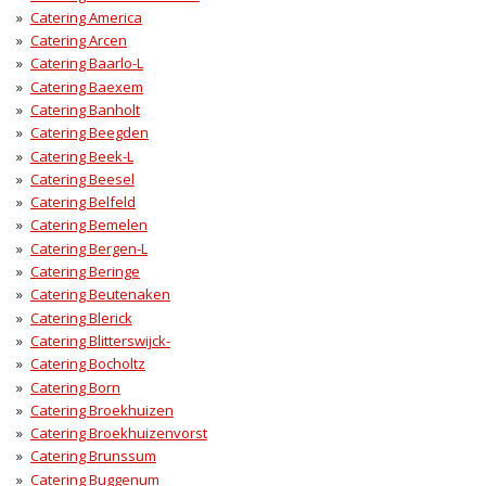
Catering America
Catering Arcen
Catering Baarlo-L
Catering Baexem
Catering Banholt
Catering Beegden
Catering Beek-L
Catering Beesel
Catering Belfeld
Catering Bemelen
Catering Bergen-L
Catering Beringe
Catering Beutenaken
Catering Blerick
Catering Blitterswijck-
Catering Bocholtz
Catering Born
Catering Broekhuizen
Catering Broekhuizenvorst
Catering Brunssum
Catering Buggenum