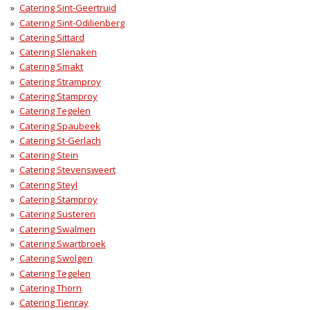
Catering Sint-Geertruid
Catering Sint-Odilienberg
Catering Sittard
Catering Slenaken
Catering Smakt
Catering Stramproy
Catering Stamproy
Catering Tegelen
Catering Spaubeek
Catering St-Gerlach
Catering Stein
Catering Stevensweert
Catering Steyl
Catering Stamproy
Catering Susteren
Catering Swalmen
Catering Swartbroek
Catering Swolgen
Catering Tegelen
Catering Thorn
Catering Tienray