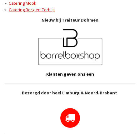
Catering Mook
Catering Berg-en-Terblijt
Nieuw bij Traiteur Dohmen
Klanten geven ons een
Bezorgd door heel Limburg & Noord-Brabant