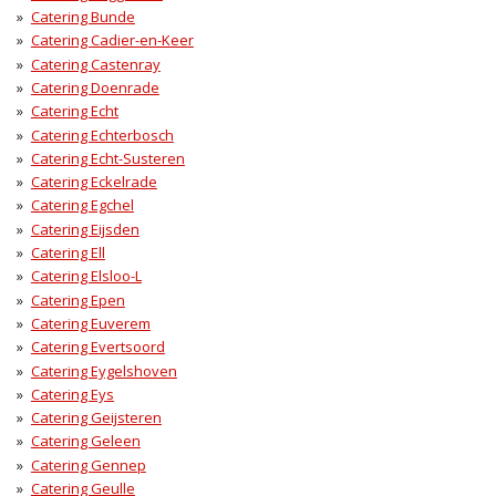
Catering Bunde
Catering Cadier-en-Keer
Catering Castenray
Catering Doenrade
Catering Echt
Catering Echterbosch
Catering Echt-Susteren
Catering Eckelrade
Catering Egchel
Catering Eijsden
Catering Ell
Catering Elsloo-L
Catering Epen
Catering Euverem
Catering Evertsoord
Catering Eygelshoven
Catering Eys
Catering Geijsteren
Catering Geleen
Catering Gennep
Catering Geulle