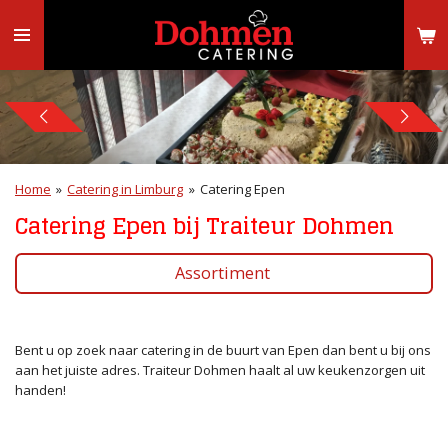
Ga
direct
naar
de
hoofdinhoud
Home
»
Catering in Limburg
»
Catering Epen
Catering Epen bij Traiteur Dohmen
Assortiment
Bent u op zoek naar catering in de buurt van Epen dan bent u bij ons
aan het juiste adres. Traiteur Dohmen haalt al uw keukenzorgen uit
handen!