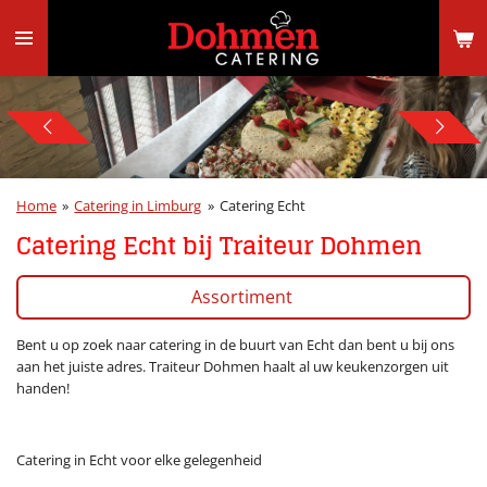
Ga
direct
naar
de
hoofdinhoud
Home
»
Catering in Limburg
»
Catering Echt
Catering Echt bij Traiteur Dohmen
Assortiment
Bent u op zoek naar catering in de buurt van Echt dan bent u bij ons
aan het juiste adres. Traiteur Dohmen haalt al uw keukenzorgen uit
handen!
Catering in Echt voor elke gelegenheid