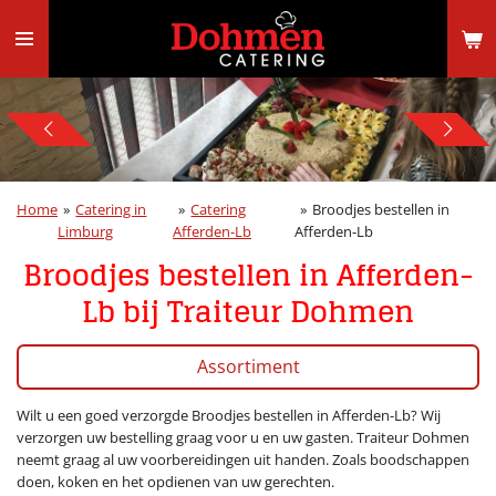
Ga
direct
naar
de
hoofdinhoud
Home
»
Catering in
»
Catering
»
Broodjes bestellen in
Limburg
Afferden-Lb
Afferden-Lb
Broodjes bestellen in Afferden-
Lb bij Traiteur Dohmen
Assortiment
Wilt u een goed verzorgde Broodjes bestellen in Afferden-Lb? Wij
verzorgen uw bestelling graag voor u en uw gasten. Traiteur Dohmen
neemt graag al uw voorbereidingen uit handen. Zoals boodschappen
doen, koken en het opdienen van uw gerechten.