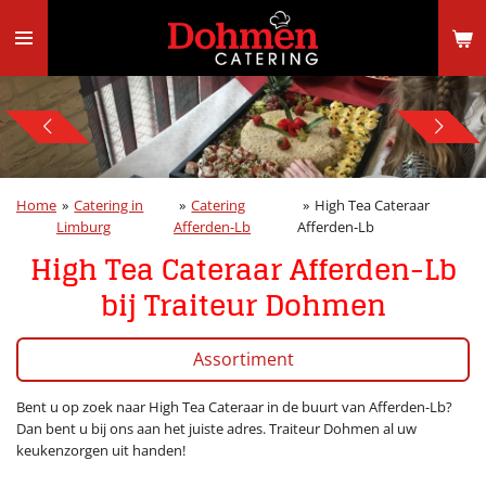
Ga
direct
naar
de
hoofdinhoud
Home
»
Catering in
»
Catering
»
High Tea Cateraar
Limburg
Afferden-Lb
Afferden-Lb
High Tea Cateraar Afferden-Lb
bij Traiteur Dohmen
Assortiment
Bent u op zoek naar High Tea Cateraar in de buurt van Afferden-Lb?
Dan bent u bij ons aan het juiste adres. Traiteur Dohmen al uw
keukenzorgen uit handen!