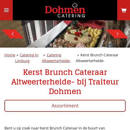
Ga
direct
naar
de
hoofdinhoud
Home
»
Catering in
»
Catering
»
Kerst Brunch Cateraar
Limburg
Altweerterheide-
Altweerterheide-
Kerst Brunch Cateraar
Altweerterheide- bij Traiteur
Dohmen
Assortiment
Bent u op zoek naar Kerst Brunch Cateraar in de buurt van