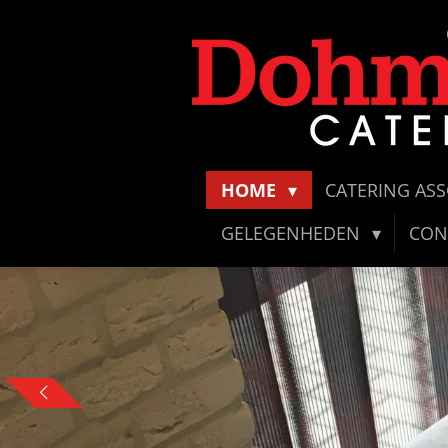
Ga
direct
naar
de
hoofdinhoud
HOME
CATERING AS
GELEGENHEDEN
CON