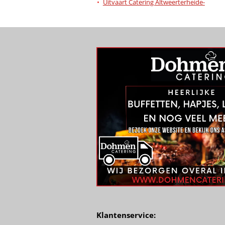
Uitvaart Catering Altweerterheide-
Klantenservice: