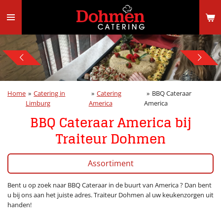
Ga
direct
naar
de
hoofdinhoud
Home
»
Catering in
»
Catering
»
BBQ Cateraar
Limburg
America
America
BBQ Cateraar America bij
Traiteur Dohmen
Assortiment
Bent u op zoek naar BBQ Cateraar in de buurt van America ? Dan bent
u bij ons aan het juiste adres. Traiteur Dohmen al uw keukenzorgen uit
handen!