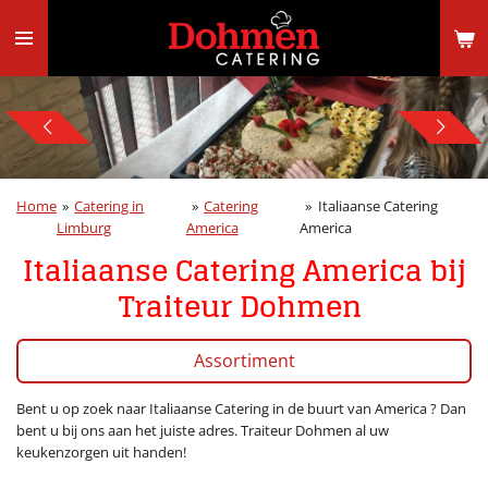
Ga
direct
naar
de
hoofdinhoud
Home
»
Catering in
»
Catering
»
Italiaanse Catering
Limburg
America
America
Italiaanse Catering America bij
Traiteur Dohmen
Assortiment
Bent u op zoek naar Italiaanse Catering in de buurt van America ? Dan
bent u bij ons aan het juiste adres. Traiteur Dohmen al uw
keukenzorgen uit handen!