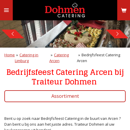
Ga
direct
naar
de
hoofdinhoud
Home
»
Catering in
»
Catering
»
Bedrijfsfeest Catering
Limburg
Arcen
Arcen
Bedrijfsfeest Catering Arcen bij
Traiteur Dohmen
Assortiment
Bent u op zoek naar Bedrijfsfeest Catering in de buurt van Arcen ?
Dan bent u bij ons aan het juiste adres. Traiteur Dohmen al uw
keukenzorgen uit handen!