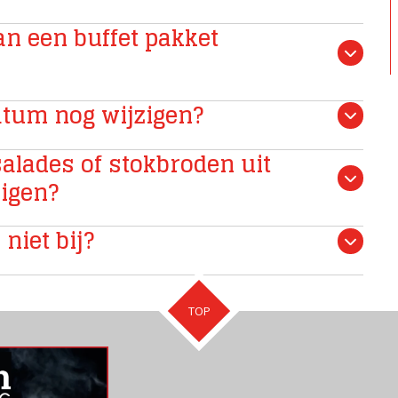
an een buffet pakket
atum nog wijzigen?
salades of stokbroden uit
zigen?
niet bij?
TOP