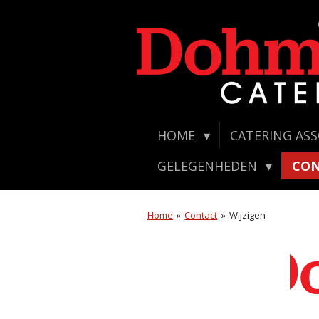
Ga
direct
naar
de
hoofdinhoud
HOME
CATERING AS
GELEGENHEDEN
CO
Home
»
Contact
»
Wijzigen