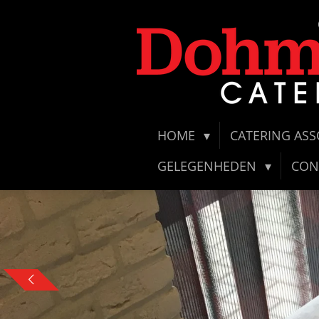
Ga
direct
naar
de
hoofdinhoud
HOME
CATERING AS
GELEGENHEDEN
CON