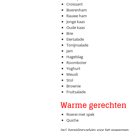
Croissant
Boerenham
Rauwe ham
Jonge kaas
Oude kaas
Brie
Eiersalade
Tonijnsalade
Jam
Hagelslag
Roomboter
Yoghurt
Meusli
Stol
Brownie
Fruitsalade
Warme gerechten
Roerei met spek
Quiche
Incl. bereidingsadvies voor het opwarmen.