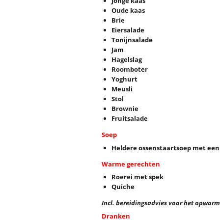
Jonge kaas
Oude kaas
Brie
Eiersalade
Tonijnsalade
Jam
Hagelslag
Roomboter
Yoghurt
Meusli
Stol
Brownie
Fruitsalade
Soep
Heldere ossenstaartsoep met een
Warme gerechten
Roerei met spek
Quiche
Incl. bereidingsadvies voor het opwarm
Dranken