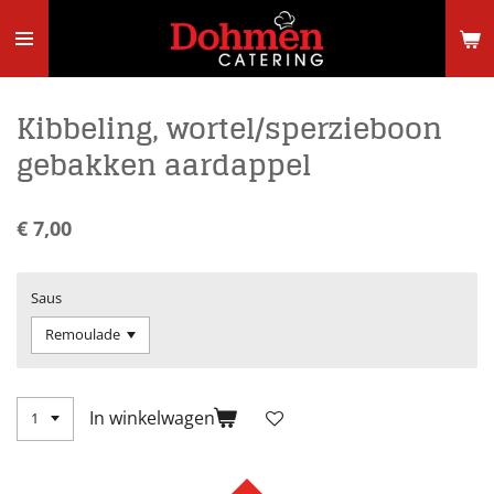
Ga
direct
naar
de
hoofdinhoud
Kibbeling, wortel/sperzieboon
gebakken aardappel
€ 7,00
Saus
In winkelwagen