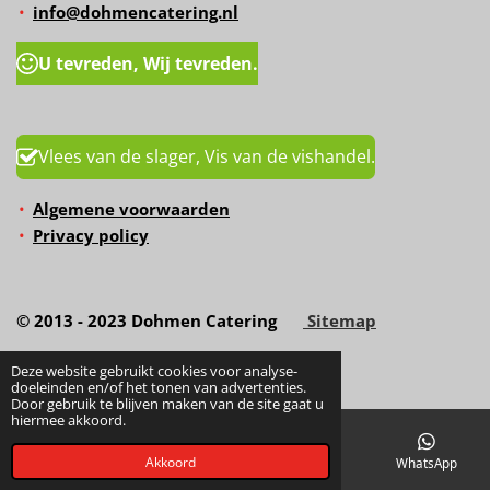
info@dohmencatering.nl
U tevreden, Wij tevreden.
Vlees van de slager, Vis van de vishandel.
Algemene voorwaarden
Privacy policy
© 2013 - 2023 Dohmen Catering
Sitemap
Deze website gebruikt cookies voor analyse-
doeleinden en/of het tonen van advertenties.
Door gebruik te blijven maken van de site gaat u
hiermee akkoord.
Akkoord
E-mailadres
Telefoonnummer
Kaart
WhatsApp