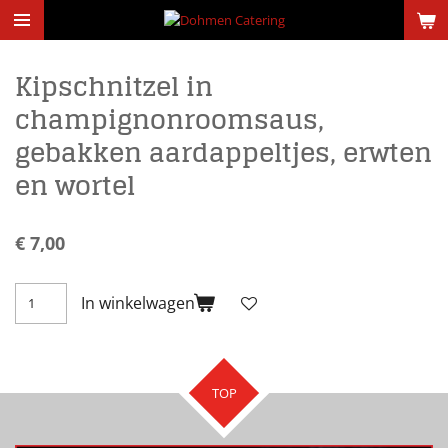
Ga
direct
naar
Kipschnitzel in
de
hoofdinhoud
champignonroomsaus,
gebakken aardappeltjes, erwten
en wortel
€ 7,00
In winkelwagen
TOP