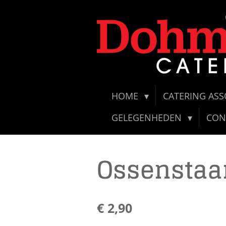
Ga
direct
naar
de
hoofdinhoud
HOME
CATERING AS
GELEGENHEDEN
CON
Ossenstaa
€ 2,90