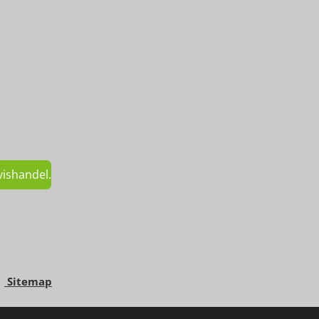
vishandel.
g
Sitemap