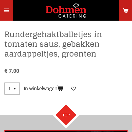
Ga
direct
naar
de
hoofdinhoud
Rundergehaktballetjes in
tomaten saus, gebakken
aardappeltjes, groenten
€ 7,00
In winkelwagen
TOP