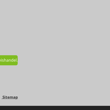
vishandel.
g
Sitemap