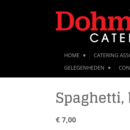
Ga
direct
naar
de
hoofdinhoud
HOME
CATERING AS
GELEGENHEDEN
CON
Spaghetti,
€ 7,00