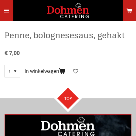
Ga
direct
naar
de
hoofdinhoud
Penne, bolognesesaus, gehakt
€ 7,00
In winkelwagen
TOP