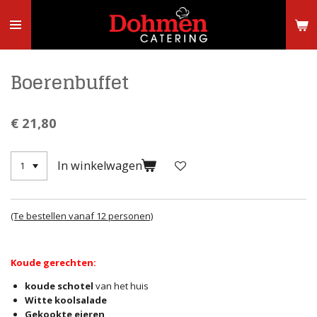
Ga
direct
naar
de
hoofdinhoud
Boerenbuffet
€ 21,80
In winkelwagen
(Te bestellen vanaf 12 personen)
Koude gerechten:
koude schotel
van het huis
Witte koolsalade
Gekookte eieren