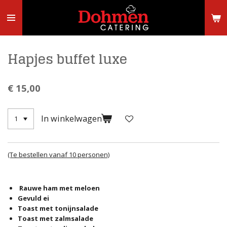
Ga
direct
naar
de
hoofdinhoud
Hapjes buffet luxe
€ 15,00
In winkelwagen
(Te bestellen vanaf 10 personen)
Rauwe ham met meloen
Gevuld ei
Toast met tonijnsalade
Toast met zalmsalade