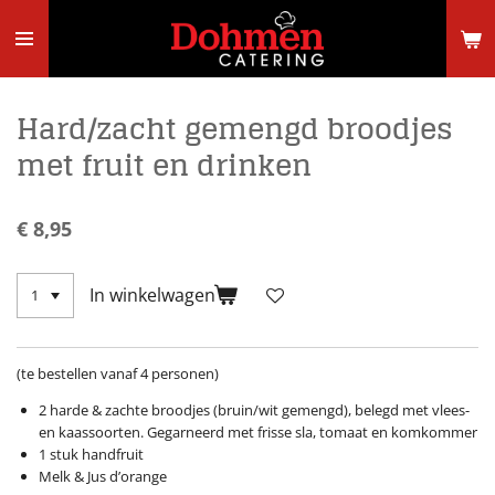
Ga
direct
naar
de
hoofdinhoud
Hard/zacht gemengd broodjes
met fruit en drinken
€ 8,95
In winkelwagen
(te bestellen vanaf 4 personen)
2 harde & zachte broodjes (bruin/wit gemengd), belegd met vlees-
en kaassoorten. Gegarneerd met frisse sla, tomaat en komkommer
1 stuk handfruit
Melk & Jus d’orange