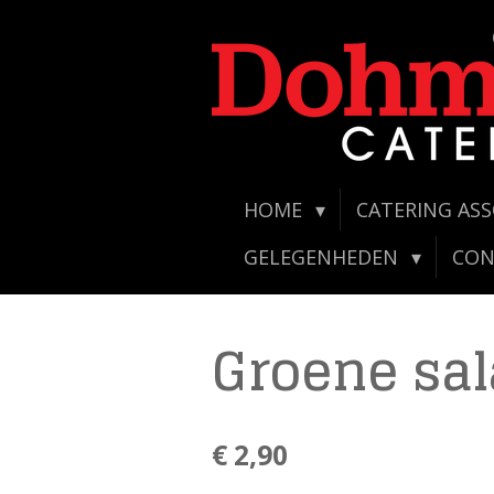
Ga
direct
naar
de
hoofdinhoud
HOME
CATERING AS
GELEGENHEDEN
CO
Groene sa
€ 2,90