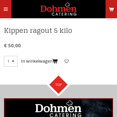
Ga
direct
naar
de
hoofdinhoud
Kippen ragout 5 kilo
€ 50,00
In winkelwagen
TOP