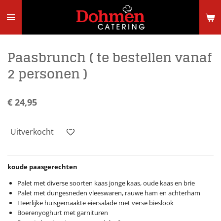
Ga
direct
naar
de
hoofdinhoud
Paasbrunch ( te bestellen vanaf
2 personen )
€ 24,95
Uitverkocht
koude paasgerechten
Palet met diverse soorten kaas jonge kaas, oude kaas en brie
Palet met dungesneden vleeswaren, rauwe ham en achterham
Heerlijke huisgemaakte eiersalade met verse bieslook
Boerenyoghurt met garnituren