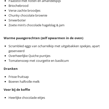
Paasstol met noten en amandelspijs
Briochebrood
Verse zachte broodjes
Chunky chocolate brownie
Smeerboter
Zoete mini’s chocolade hagelslag & jam
Warme paasgerechten (zelf opwarmen in de oven)
Scrambled eggs van scharrelkip met uitgebakken spekjes, apart
geserveerd
Overheerlijke Quiche puntjes
Tomatensoep met courgette en basilicum
Dranken
Frisse fruitsap
Boeren halfvolle melk
Voor bij de koffie
Heerlijke chocolade eitjes