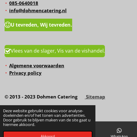
085-0640018
info@dohmencatering.nl
U tevreden, Wij tevreden.
Vlees van de slager, Vis van de vishandel.
Algemene voorwaarden
Privacy policy
© 2013 - 2023 Dohmen Catering
Sitemap
Deze website gebruikt cookies voor analyse-
doeleinden en/of het tonen van advertenties.
Door gebruik te blijven maken van de site gaat u
hiermee akkoord.
Akkoord
E-mailadres
Telefoonnummer
Kaart
WhatsApp