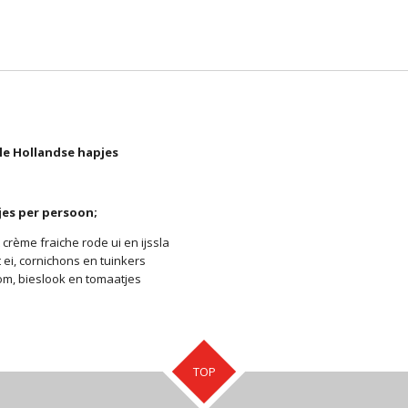
le Hollandse hapjes
jes per persoon;
crème fraiche rode ui en ijssla
 ei, cornichons en tuinkers
om, bieslook en tomaatjes
TOP