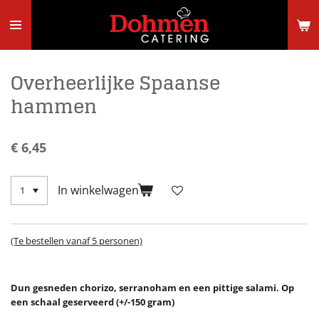
Ga
direct
naar
de
hoofdinhoud
Overheerlijke Spaanse
hammen
€ 6,45
In winkelwagen
(Te bestellen vanaf 5 personen)
Dun gesneden chorizo, serranoham en een pittige salami. Op
een schaal geserveerd (+/-150 gram)