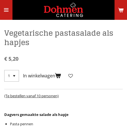
Ga
direct
naar
de
hoofdinhoud
Vegetarische pastasalade als
hapjes
€ 5,20
In winkelwagen
(Te bestellen vanaf 10 personen)
Dagvers gemaakte salade als hapje
Pasta pennen