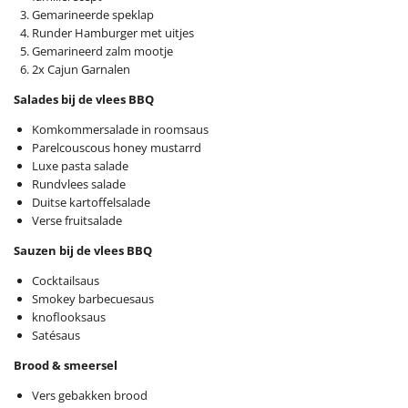
Gemarineerde speklap
Runder Hamburger met uitjes
Gemarineerd zalm mootje
2x Cajun Garnalen
Salades bij de vlees BBQ
Komkommersalade in roomsaus
Parelcouscous honey mustarrd
Luxe pasta salade
Rundvlees salade
Duitse kartoffelsalade
Verse fruitsalade
Sauzen bij de vlees BBQ
Cocktailsaus
Smokey barbecuesaus
knoflooksaus
Satésaus
Brood & smeersel
Vers gebakken brood