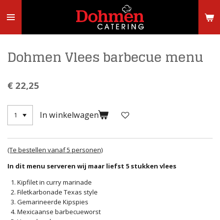
Ga
direct
naar
de
hoofdinhoud
Dohmen Vlees barbecue menu
€ 22,25
In winkelwagen
(Te bestellen vanaf 5 personen)
In dit menu serveren wij maar liefst 5 stukken vlees
Kipfilet in curry marinade
Filetkarbonade Texas style
Gemarineerde Kipspies
Mexicaanse barbecueworst