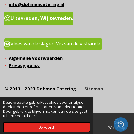
info@dohmencatering.nl
U tevreden, Wij tevreden.
Vlees van de slager, Vis van de vishandel.
Algemene voorwaarden
Privacy policy
© 2013 - 2023 Dohmen Catering
Sitemap
Deze website gebruikt cookies voor analyse-
doeleinden en/of het tonen van advertenties.
Door gebruik te blijven maken van de site gaat
u hiermee akkoord.
Akkoord
E-mailadres
Telefoonnummer
Kaart
WhatsApp