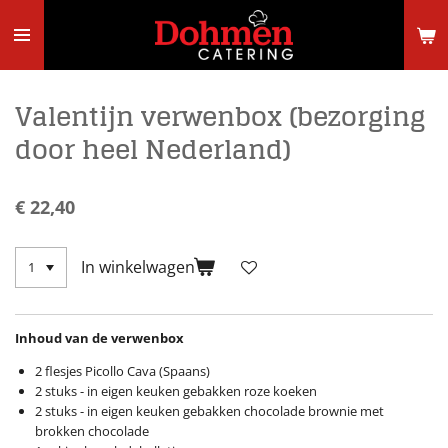
Ga
direct
naar
de
hoofdinhoud
Valentijn verwenbox (bezorging
door heel Nederland)
€ 22,40
In winkelwagen
Inhoud van de verwenbox
2 flesjes Picollo Cava (Spaans)
2 stuks - in eigen keuken gebakken roze koeken
2 stuks - in eigen keuken gebakken chocolade brownie met
brokken chocolade