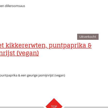
een dilleroomsaus
Uitverkocht
t kikkererwten, puntpaprika &
rijst (vegan)
untpaprika & een geurige jasmijnrijst (vegan)
TOP