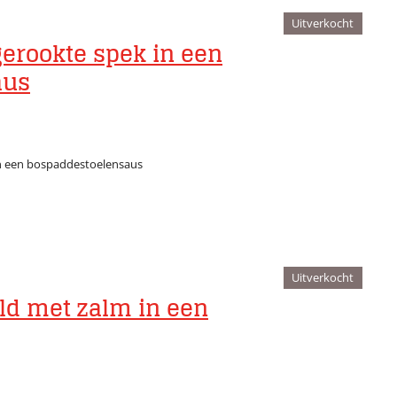
Uitverkocht
erookte spek in een
aus
n een bospaddestoelensaus
Uitverkocht
uld met zalm in een