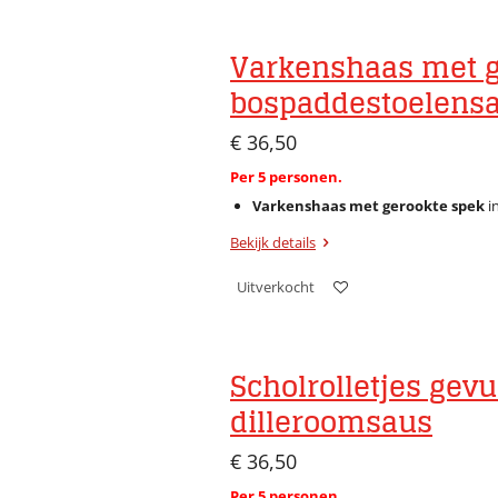
Varkenshaas met g
bospaddestoelens
€ 36,50
Per 5 personen.
Varkenshaas met gerookte spek
i
Bekijk details
Uitverkocht
Scholrolletjes gev
dilleroomsaus
€ 36,50
Per 5 personen