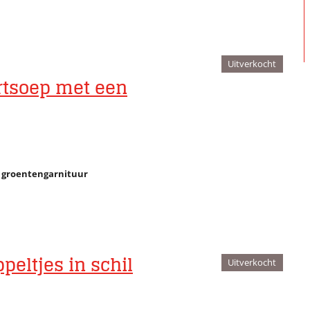
Uitverkocht
rtsoep met een
 groentengarnituur
peltjes in schil
Uitverkocht