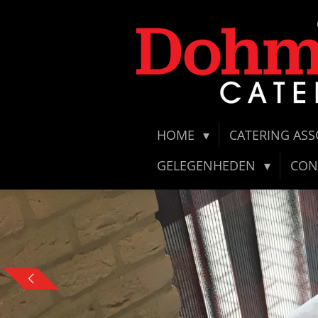
Ga
direct
naar
de
hoofdinhoud
HOME
CATERING AS
GELEGENHEDEN
CON