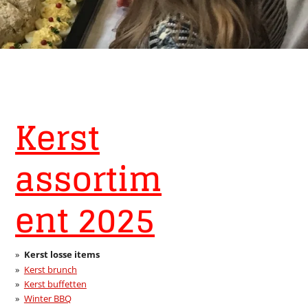
Kerst
assortim
ent 2025
Kerst losse items
Kerst brunch
Kerst buffetten
Winter BBQ